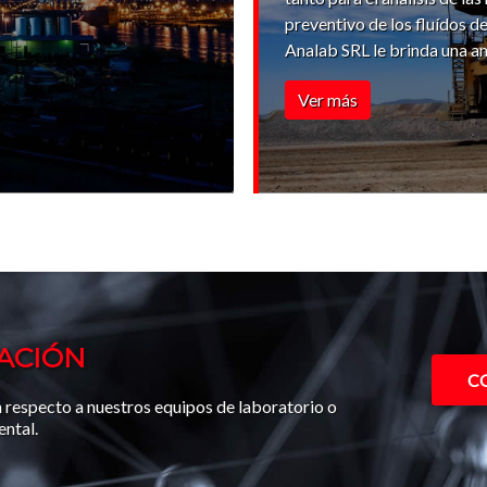
preventivo de los fluídos de
Analab SRL le brinda una a
Ver más
MACIÓN
CO
 respecto a nuestros equipos de laboratorio o
ental.